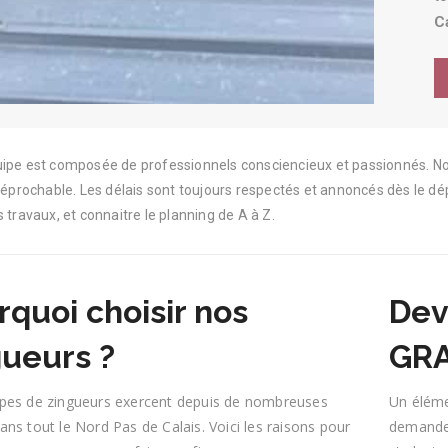
Ca
ipe est composée de professionnels consciencieux et passionnés. Nos
rréprochable. Les délais sont toujours respectés et annoncés dès le d
s travaux, et connaitre le planning de A à Z.
rquoi choisir nos
Dev
gueurs ?
GR
pes de zingueurs exercent depuis de nombreuses
Un éléme
ns tout le Nord Pas de Calais. Voici les raisons pour
demandes