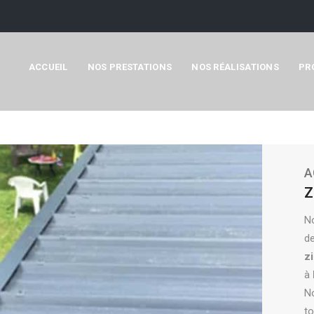
ACCUEIL
NOS PRESTATIONS
NOS RÉALISATIONS
PR
A
Z
N
de
z
à
No
to