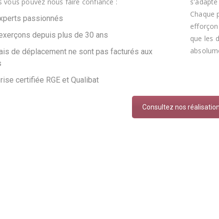
s vous pouvez nous faire confiance :
s'adapte
Chaque p
xperts passionnés
efforçon
exerçons depuis plus de 30 ans
que les 
absolumen
ais de déplacement ne sont pas facturés aux
s
rise certifiée RGE et Qualibat
Consultez nos réalisatio