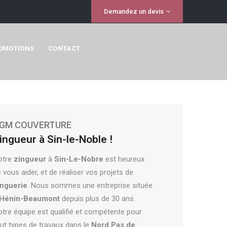
Demandez un devis
OMOTIONS
CONTACT
GM COUVERTURE
ingueur à Sin-le-Noble !
otre
zingueur
à
Sin-Le-Nobre
est heureux
 vous aider, et de réaliser vos projets de
inguerie
. Nous sommes une entreprise située
Hénin-Beaumont
depuis plus de 30 ans.
tre équipe est qualifié et compétente pour
ut types de travaux dans le
Nord Pas de